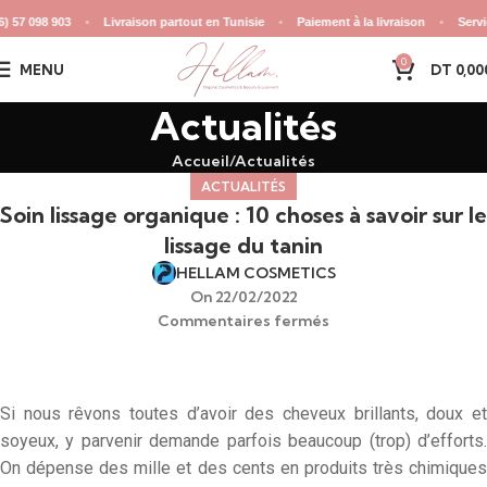
98 903
•
Livraison partout en Tunisie
•
Paiement à la livraison
•
Service clien
0
MENU
DT
0,00
Actualités
Accueil
Actualités
ACTUALITÉS
Soin lissage organique : 10 choses à savoir sur le
lissage du tanin
HELLAM COSMETICS
On 22/02/2022
Commentaires fermés
Si nous rêvons toutes d’avoir des cheveux brillants, doux et
soyeux, y parvenir demande parfois beaucoup (trop) d’efforts.
On dépense des mille et des cents en produits très chimiques