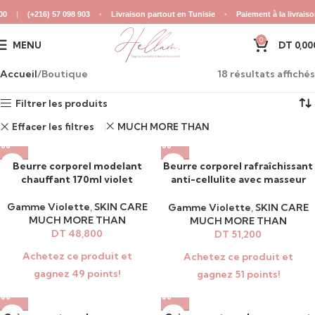
216) 57 098 903
•
Livraison partout en Tunisie
•
Paiement à la livraison
•
Ser
0
MENU
DT
0,00
Accueil
Boutique
18 résultats affichés
Filtrer les produits
Effacer les filtres
MUCH MORE THAN
Beurre corporel modelant
Beurre corporel rafraîchissant
chauffant 170ml violet
anti-cellulite avec masseur
220ml violet
Gamme Violette
,
SKIN CARE
Gamme Violette
,
SKIN CARE
MUCH MORE THAN
MUCH MORE THAN
DT
48,800
DT
51,200
Achetez ce produit et
Achetez ce produit et
gagnez 49 points!
gagnez 51 points!