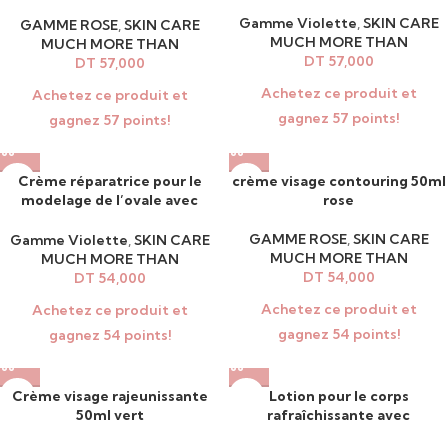
le décolleté rose
Gamme Violette
,
SKIN CARE
GAMME ROSE
,
SKIN CARE
MUCH MORE THAN
MUCH MORE THAN
DT
57,000
DT
57,000
Achetez ce produit et
Achetez ce produit et
gagnez 57 points!
gagnez 57 points!
Crème réparatrice pour le
crème visage contouring 50ml
modelage de l’ovale avec
rose
masseur 50ml violet
GAMME ROSE
,
SKIN CARE
Gamme Violette
,
SKIN CARE
MUCH MORE THAN
MUCH MORE THAN
DT
54,000
DT
54,000
Achetez ce produit et
Achetez ce produit et
gagnez 54 points!
gagnez 54 points!
Crème visage rajeunissante
Lotion pour le corps
50ml vert
rafraîchissante avec
applicateur 220ml rose