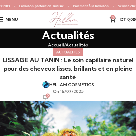
•
Livraison partout en Tunisie
•
Paiement à la livraison
•
Service client 7j/7
0
MENU
DT
0,00
Actualités
Accueil
Actualités
ACTUALITÉS
LISSAGE AU TANIN : Le soin capillaire naturel
pour des cheveux lisses, brillants et en pleine
santé
HELLAM COSMETICS
On 16/07/2025
0