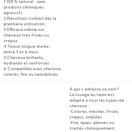
1.100 % naturel : sans
produits chimiques
agressifs
2.Résultats visibles dès la
première utilisation
3.Efficace même sur
cheveux très frisés ou
crépus
4.Tenue longue durée :
entre 3 et 6 mois
5.Cheveux brillants,
hydratés et renforcés
6.Compatible avec cheveux
colorés, fins ou sensibilisés
À qui s’adresse ce soin ?
Le lissage au tanin est
adapté à tous les types de
cheveux :
•Colorés, méchés, frisés,
crépus, ondulés
•Fins, épais, abîmés ou
traités chimiquement