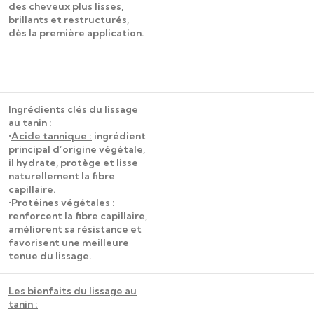
des cheveux plus lisses,
brillants et restructurés,
dès la première application.
Ingrédients clés du lissage
au tanin :
•
Acide tannique :
ingrédient
principal d’origine végétale,
il hydrate, protège et lisse
naturellement la fibre
capillaire.
•
Protéines végétales :
renforcent la fibre capillaire,
améliorent sa résistance et
favorisent une meilleure
tenue du lissage.
Les bienfaits du lissage au
tanin :