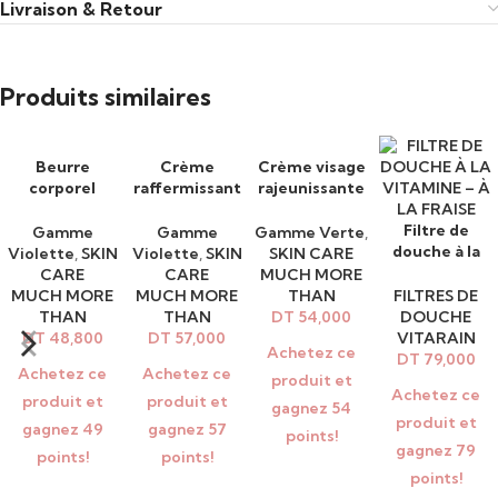
tout en réduisant rougeurs et inflammations.
Livraison & Retour
Bienfaits clés :
Produits similaires
Applicateur roll-on
avec masseur en silicone pour une
meilleure absorption.
Beurre
Crème
Crème visage
AJOUTER AU
AJOUTER AU
AJOUTER AU
corporel
raffermissant
rajeunissante
PANIER
PANIER
PANIER
Acide hyaluronique
: hydrate intensément, prévient la perte
modelant
e pour cou et
50ml vert
d’eau, repulpe et rajeunit la peau.
chauffant
décolleté
Filtre de
AJOUTER AU
Gamme
Gamme
Gamme Verte
,
170ml violet
violet
douche à la
PANIER
Violette
,
SKIN
Violette
,
SKIN
SKIN CARE
Prébiotiques
(inuline & alpha-glucane) : renforcent le
vitamine – à la
CARE
CARE
MUCH MORE
Fraise
MUCH MORE
MUCH MORE
THAN
FILTRES DE
microbiome cutané et la résilience aux agressions extérieures.
THAN
THAN
DT
54,000
DOUCHE
DT
48,800
DT
57,000
VITARAIN
Niacinamide et panthénol
: apaisent, unifient le teint et
Achetez ce
DT
79,000
améliorent l’élasticité.
Achetez ce
Achetez ce
produit et
Achetez ce
produit et
produit et
gagnez 54
Extraits naturels
(concombre, caféine, allantoïne) : soulagent
produit et
gagnez 49
gagnez 57
points!
les irritations et réduisent les rougeurs.
gagnez 79
points!
points!
points!
Améliore la texture, le confort et la fermeté de la peau.