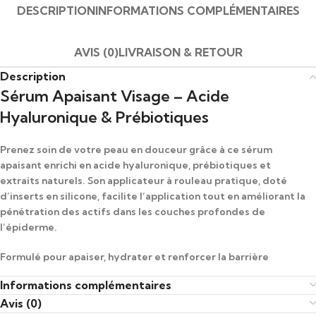
DESCRIPTION
INFORMATIONS COMPLÉMENTAIRES
AVIS (0)
LIVRAISON & RETOUR
Description
Sérum Apaisant Visage – Acide
Hyaluronique & Prébiotiques
Prenez soin de votre peau en douceur grâce à ce sérum
apaisant enrichi en acide hyaluronique, prébiotiques et
extraits naturels. Son applicateur à rouleau pratique, doté
d’inserts en silicone, facilite l’application tout en améliorant la
pénétration des actifs dans les couches profondes de
l’épiderme.
Formulé pour apaiser, hydrater et renforcer la barrière
cutanée, ce soin convient à tous les types de peau, même les
Informations complémentaires
plus sensibles. L’utilisation régulière du sérum aide à unifier le
Avis (0)
teint, lisser la texture et restaurer l’éclat naturel du visage