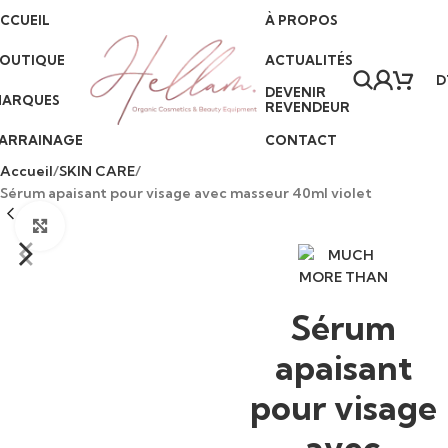
CCUEIL
À PROPOS
+216) 57 098 903
•
Livraison partout en Tunisie
•
Paiement à la livraison
•
Se
OUTIQUE
ACTUALITÉS
D
DEVENIR
ARQUES
REVENDEUR
ARRAINAGE
CONTACT
Accueil
SKIN CARE
Sérum apaisant pour visage avec masseur 40ml violet
Click to enlarge
Sérum
apaisant
pour visage
avec