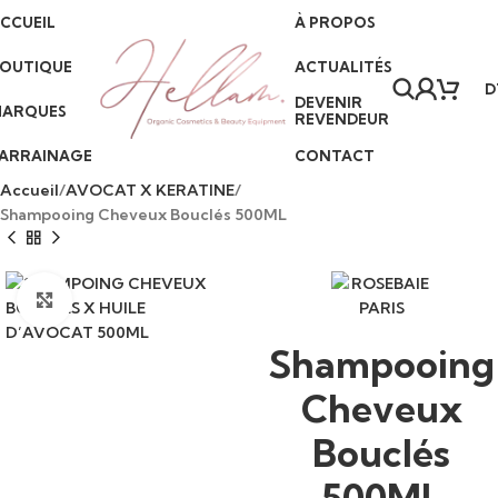
CCUEIL
À PROPOS
(+216) 57 098 903
•
Livraison partout en Tunisie
•
Paiement à la livraison
•
OUTIQUE
ACTUALITÉS
D
DEVENIR
ARQUES
REVENDEUR
ARRAINAGE
CONTACT
Accueil
AVOCAT X KERATINE
Shampooing Cheveux Bouclés 500ML
Click to enlarge
Shampooing
Cheveux
Bouclés
500ML