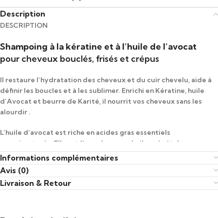
Description
DESCRIPTION
Shampoing à la kératine et à l’huile de l’avocat
pour cheveux bouclés, frisés et crépus
Il restaure l’hydratation des cheveux et du cuir chevelu, aide à
définir les boucles et à les sublimer. Enrichi en Kératine, huile
d’Avocat et beurre de Karité, il nourrit vos cheveux sans les
alourdir .
L’huile d’avocat est riche en acides gras essentiels
monoinsaturés. Elle est l’une des rares huiles végétales
réellement capable de pénétrer la fibre capillaire, bien mieux
Informations complémentaires
que celles contenant beaucoup d’acides gras polyinsaturés.
Avis (0)
Le tout avec une texture beaucoup plus légère que d’autres
Livraison & Retour
huiles végétales.
L’huile d’avocat est donc parfaite pour nourrir en profondeur
les cheveux sans les alourdir ni les graisser. Pour le cuir chevelu