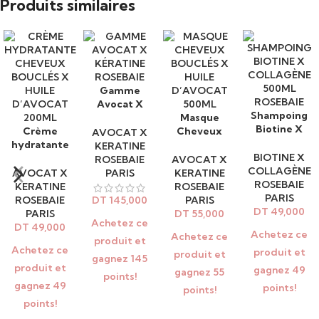
Produits similaires
également : elle pénètre rapidement, sans le surcharger ni
boucher ses pores.
Gamme
AJOUTER AU
Avocat X
PANIER
Shampoing
AJOUTER AU
Kératine
Masque
AJOUTER AU
Biotine X
PANIER
Crème
Rosebaie
Cheveux
PANIER
AJOUTER AU
AVOCAT X
Collagène
hydratante
bouclés x
PANIER
KERATINE
500ml
BIOTINE X
Cheveux
Huile
ROSEBAIE
AVOCAT X
Rosebaie
COLLAGÈNE
bouclés x
d’Avocat
AVOCAT X
PARIS
KERATINE
ROSEBAIE
Huile
500ml
KERATINE
ROSEBAIE
PARIS
d’Avocat
ROSEBAIE
DT
145,000
PARIS
DT
49,000
200ml
PARIS
DT
55,000
Achetez ce
DT
49,000
Achetez ce
Achetez ce
produit et
Achetez ce
produit et
produit et
gagnez 145
produit et
gagnez 49
gagnez 55
points!
gagnez 49
points!
points!
points!