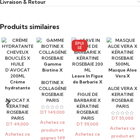
Livraison & Retour
usage quotidien, même plusieurs fois par jour, pour une
chevelure lisse, brillante et délicatement parfumée
.
Produits similaires
Bénéfices clés :
Apporte éclat et brillance naturelle
ÉPUI
SÉ
Lisse sans graisser ni alourdir
Gamme
AJOUTER AU
Protège les cheveux des agressions extérieures
Biotine X
Masque Aloe
PANIER
AJOUTER AU
Collagène
Leave In Figue
Vera X
PANIER
LIRE LA SUITE
Crème
Rosebaie
de Barbarie X
Kératine
AJOUTER AU
BIOTINE X
Parfum délicat et effet soyeux immédiat
hydratante
Kératine
Rosebaie
PANIER
COLLAGÈNE
ALOE VERA X
Cheveux
Rosebaie 200
500ML
ROSEBAIE
FIGUE DE
KERATINE
Convient aux cheveux normaux, gras ou mixtes
bouclés x
ml
AVOCAT X
PARIS
BARBARIE X
ROSEBAIE
Huile
KERATINE
KÉRATINE
PARIS
d’Avocat
ROSEBAIE
DT
149,000
ROSEBAIE
Conseils d’utilisation :
200ml
PARIS
PARIS
DT
55,000
Achetez ce
Déposez quelques gouttes sur cheveux secs ou humides, puis
DT
49,000
DT
59,000
Achetez ce
répartissez sur les longueurs et pointes. Utilisable
produit et
Achetez ce
Achetez ce
produit et
quotidiennement, à tout moment de la journée, pour raviver
gagnez 149