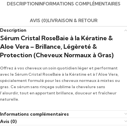
DESCRIPTION
INFORMATIONS COMPLÉMENTAIRES
AVIS (0)
LIVRAISON & RETOUR
Description
Sérum Cristal RoseBaie à la Kératine &
Aloe Vera – Brillance, Légèreté &
Protection (Cheveux Normaux à Gras)
Offrez à vos cheveux un soin quotidien léger et performant
avec le
Sérum Cristal RoseBaie à la Kératine et à l’Aloe Vera
,
spécialement formulé pour les
cheveux normaux à mixtes ou
gras
. Ce sérum sans rinçage
sublime la chevelure sans
l’alourdir
, tout en
apportant brillance, douceur et fraîcheur
naturelle
.
Enrichi en
kératine fortifiante
et en
aloe vera hydratant
, il
Informations complémentaires
protège les longueurs des
agressions extérieures
(pollution,
Avis (0)
chaleur, humidité) tout au long de la journée. Idéal pour un