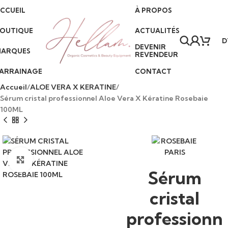
CCUEIL
À PROPOS
(+216) 57 098 903
•
Livraison partout en Tunisie
•
Paiement à la livraison
•
S
OUTIQUE
ACTUALITÉS
D
DEVENIR
ARQUES
REVENDEUR
ARRAINAGE
CONTACT
Accueil
ALOE VERA X KERATINE
Sérum cristal professionnel Aloe Vera X Kératine Rosebaie
100ML
Click to enlarge
Sérum
cristal
professionn