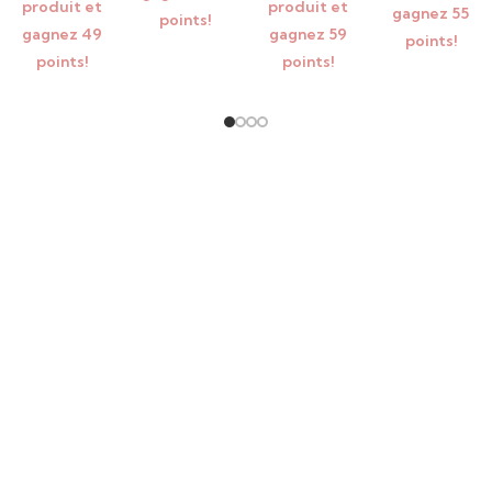
produit et
produit et
l’éclat de vos cheveux.
gagnez 55
points!
gagnez 49
gagnez 59
points!
points!
points!