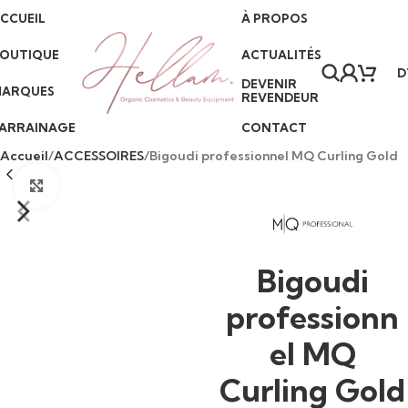
CCUEIL
À PROPOS
+216) 57 098 903
•
Livraison partout en Tunisie
•
Paiement à la livraison
•
Se
OUTIQUE
ACTUALITÉS
D
DEVENIR
ARQUES
REVENDEUR
ARRAINAGE
CONTACT
Accueil
ACCESSOIRES
Bigoudi professionnel MQ Curling Gold
Click to enlarge
Bigoudi
professionn
el MQ
Curling Gold