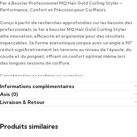
Fer à Boucler Professionnel MQ Hair Gold Curling Styler –
Performance, Confort et Précision pour Coiffeurs
Conçu à partir de recherches approfondies sur les besoins des
professionnels, le fer à boucler MQ Hair Gold Curling Styler
allie innovation, efficacité et ergonomie pour des résultats
impeccables. Sa forme anatomique unique avec un angle à 90°
réduit significativement les tensions au niveau de l’épaule, du
coude et du poignet, offrant un confort optimal même lors
des longues sessions de coiffure.
Caractéristiques techniques avancées :
Informations complémentaires
Température maximale élevée jusqu’à 232°C (450°F), adaptée
Avis (0)
à tous types de cheveux
Livraison & Retour
Affichage digital précis avec 12 réglages de température pour
un contrôle parfait
Produits similaires
Technologie bivolt automatique compatible avec toutes les
tensions électriques