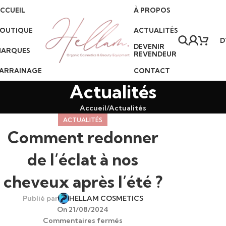
CCUEIL
À PROPOS
Livraison partout en Tunisie
•
Paiement à la livraison
•
Service client 7j/7
OUTIQUE
ACTUALITÉS
D
DEVENIR
ARQUES
REVENDEUR
ARRAINAGE
CONTACT
Actualités
Accueil
Actualités
ACTUALITÉS
Comment redonner
de l’éclat à nos
cheveux après l’été ?
Publié par
HELLAM COSMETICS
On 21/08/2024
Commentaires fermés