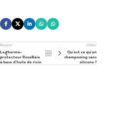
Newer
Older
Le thermo-
Qu’est ce qu’un
protecteur RoseBaie
shampooing sans
à base d’huile de ricin
silicone ?