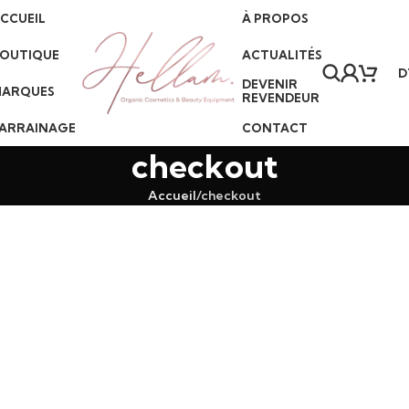
CCUEIL
À PROPOS
|
(+216) 57 098 903
•
Livraison partout en Tunisie
•
Paiement à la livraison
•
OUTIQUE
ACTUALITÉS
D
DEVENIR
ARQUES
REVENDEUR
ARRAINAGE
CONTACT
checkout
Accueil
checkout